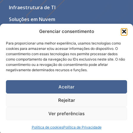
Infraestrutura de TI
Soluções em Nuvem
Segurança da Informação
Gerenciar consentimento
Suporte e Consultoria
Para proporcionar uma melhor experiência, usamos tecnologias como
cookies para armazenar e/ou acessar informações do dispositivo. O
consentimento com essas tecnologias nos permite processar dados
Contato
como comportamento da navegação ou IDs exclusivos neste site. O não
consentimento ou a revogação do consentimento pode afetar
negativamente determinados recursos e funções.
Fone: 11 97375-4444
E-mail: contato@4camadas.com.br
Aceitar
Jundiaí/SP
Rejeitar
Ver preferências
By Design Mundi
Política de cookies
Política de Privacidade