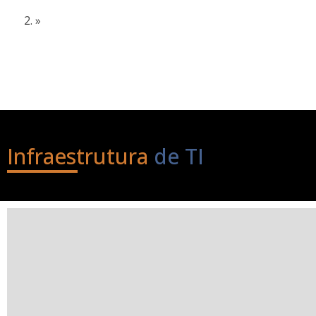
Home
»
Infraestrutura de TI
Infraestrutura
de TI