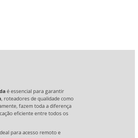
ada
é essencial para garantir
h
, roteadores de qualidade como
amente, fazem toda a diferença
cação eficiente entre todos os
ideal para acesso remoto e