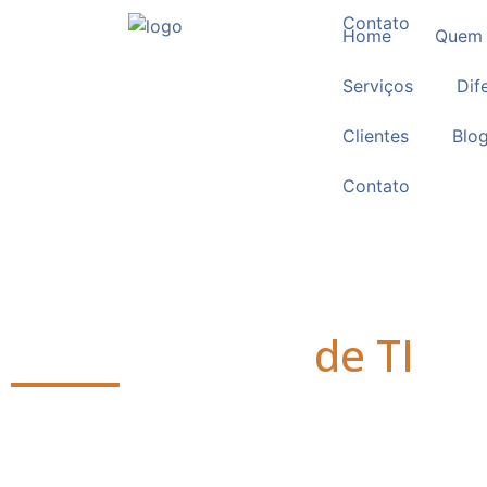
Contato
Home
Quem
Serviços
Dif
Clientes
Blo
Contato
Infraestrutura
de TI
Soluções completas em infraestrutura de TI em 
suporte técnico especializado para empresas.