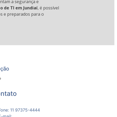
tam a segurança e
o de TI em
Jundiaí
, é possível
os e preparados para o
ação
P
ntato
Fone: 11 97375-4444
E-mail: