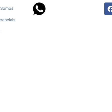
 Somos
erenciais
g
Jundiaí, incluindo redes corporativas, servidore