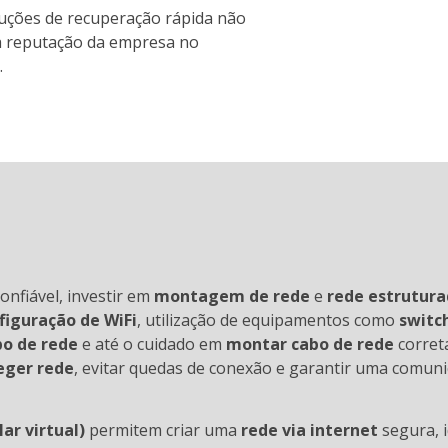
luções de recuperação rápida não
a reputação da empresa no
.
nfiável, investir em
montagem de rede
e
rede estrutur
figuração de WiFi
, utilização de equipamentos como
switc
bo de rede
e até o cuidado em
montar cabo de rede
corret
eger rede
, evitar quedas de conexão e garantir uma comuni
ar virtual)
permitem criar uma
rede via internet
segura, 